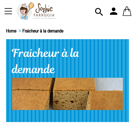
person

Home
>
Fraicheur à la demande
Fraicheur à la
demande