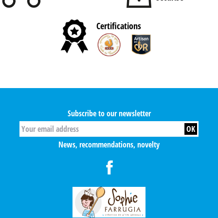
Certifications
Subscribe to our newsletter
News, recommendations, novelty