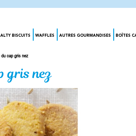
SALTY BISCUITS
WAFFLES
AUTRES GOURMANDISES
BOÎTES 
 du cap gris nez
p gris nez