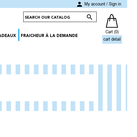
person
My account
/
Sign in

Cart
(0)
CADEAUX
FRAICHEUR À LA DEMANDE
cart detail