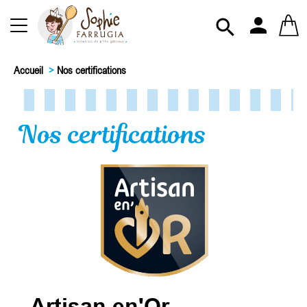
person

Accueil
>
Nos certifications
Nos certifications
Artisan en'Or