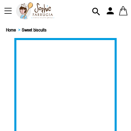
person

Home
>
Sweet biscuits